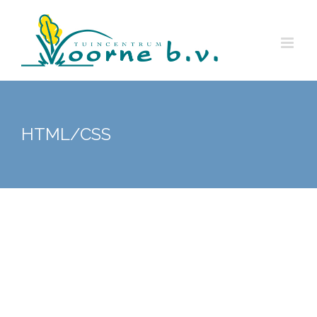
Ga
naar
inhoud
HTML/CSS