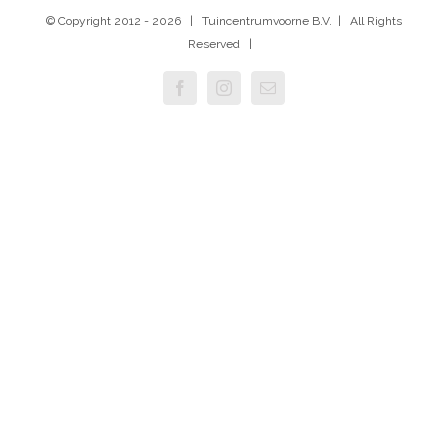
© Copyright 2012 -
2026 | Tuincentrumvoorne B.V. | All Rights
Reserved |
Facebook
Instagram
E-
mail